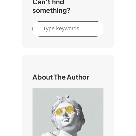
Can't find
something?
S
e
a
r
c
h
About The Author