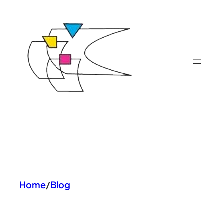
Skip
to
content
Home
/
Blog